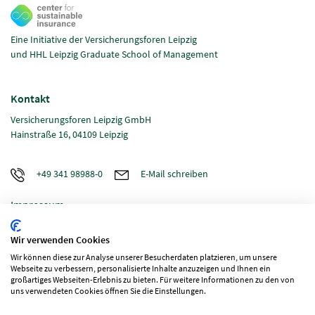
Eine Initiative der Versicherungsforen Leipzig
und HHL Leipzig Graduate School of Management
Kontakt
Versicherungsforen Leipzig GmbH
Hainstraße 16, 04109 Leipzig
+49 341 98988-0
E-Mail schreiben
Impressum
Datenschutz
Wir verwenden Cookies
Wir können diese zur Analyse unserer Besucherdaten platzieren, um unsere
Webseite zu verbessern, personalisierte Inhalte anzuzeigen und Ihnen ein
großartiges Webseiten-Erlebnis zu bieten. Für weitere Informationen zu den von
Folgen Sie uns
uns verwendeten Cookies öffnen Sie die Einstellungen.