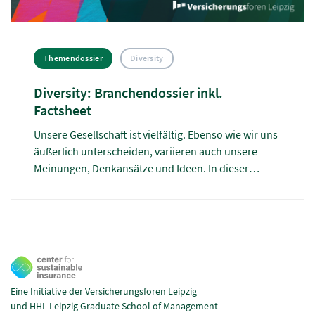
Themendossier
Diversity
Diversity: Branchendossier inkl.
Factsheet
Unsere Gesellschaft ist vielfältig. Ebenso wie wir uns
äußerlich unterscheiden, variieren auch unsere
Meinungen, Denkansätze und Ideen. In dieser
Ausgabe des Themendossiers der
Versicherungsforen steht das Thema Diversity im
Fokus und wie die Versicherungsbranche das
Thema angeht. CSI Community Mitglieder finden die
vollständige Ausgabe hier bequem zum Download
vor.
Eine Initiative der Versicherungsforen Leipzig
und HHL Leipzig Graduate School of Management