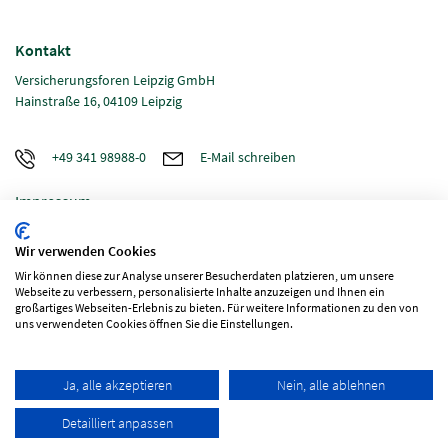
Kontakt
Versicherungsforen Leipzig GmbH
Hainstraße 16, 04109 Leipzig
+49 341 98988-0
E-Mail schreiben
Impressum
Datenschutz
Wir verwenden Cookies
Wir können diese zur Analyse unserer Besucherdaten platzieren, um unsere
Webseite zu verbessern, personalisierte Inhalte anzuzeigen und Ihnen ein
großartiges Webseiten-Erlebnis zu bieten. Für weitere Informationen zu den von
Folgen Sie uns
uns verwendeten Cookies öffnen Sie die Einstellungen.
Ja, alle akzeptieren
Nein, alle ablehnen
Detailliert anpassen