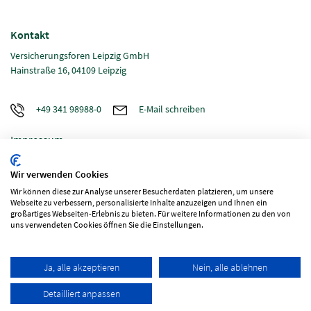
Kontakt
Versicherungsforen Leipzig GmbH
Hainstraße 16, 04109 Leipzig
+49 341 98988-0
E-Mail schreiben
Impressum
Datenschutz
Wir verwenden Cookies
Wir können diese zur Analyse unserer Besucherdaten platzieren, um unsere
Webseite zu verbessern, personalisierte Inhalte anzuzeigen und Ihnen ein
großartiges Webseiten-Erlebnis zu bieten. Für weitere Informationen zu den von
Folgen Sie uns
uns verwendeten Cookies öffnen Sie die Einstellungen.
Ja, alle akzeptieren
Nein, alle ablehnen
Detailliert anpassen