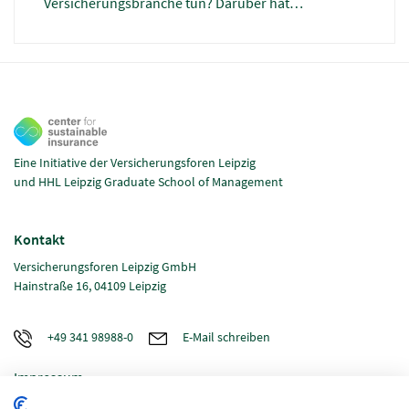
Versicherungsbranche tun? Darüber hat
Moderatorin Pascale Ullmann in der 5. Ausgabe
unseres Lunchtalks-Formats mit Dr. Johannes
Förster, vom Helmholtz Centre for Environmental
Research (UFZ) gesprochen. Im Artikel fassen wir
euch die wichtigsten Erkenntnisse zusammen.
Eine Initiative der Versicherungsforen Leipzig
und HHL Leipzig Graduate School of Management
Kontakt
Versicherungsforen Leipzig GmbH
Hainstraße 16, 04109 Leipzig
+49 341 98988-0
E-Mail schreiben
Impressum