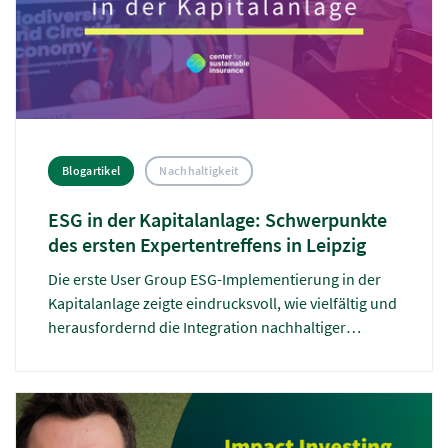
Blogartikel
Nachhaltigkeit
ESG in der Kapitalanlage: Schwerpunkte
des ersten Expertentreffens in Leipzig
Die erste User Group ESG-Implementierung in der
Kapitalanlage zeigte eindrucksvoll, wie vielfältig und
herausfordernd die Integration nachhaltiger
Kriterien in Investitionsstrategien ist – von
Biodiversität und Kreislaufwirtschaft bis hin zu
Engagement-Strategien und wissenschaftlich
fundierten Impact-Analysen. Der Beitrag gibt einen
Überblick.