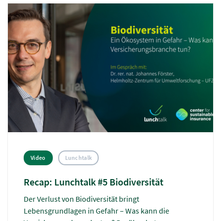
Investing in der Finanzwelt und die Rolle der
Versicherungswirtschaft im Wandel zu einer
nachhaltigeren und gerechteren Wirtschaft
gesprochen. Hier fassen wir euch noch einmal die
wichtigsten Erkenntnisse zusammen.
Video
Lunchtalk
Recap: Lunchtalk #5 Biodiversität
Der Verlust von Biodiversität bringt
Lebensgrundlagen in Gefahr – Was kann die